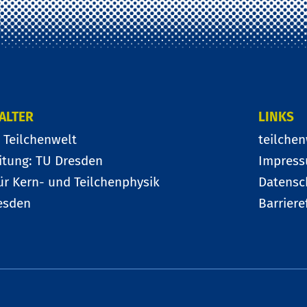
ALTER
LINKS
 Teilchenwelt
teilchen
itung: TU Dresden
Impres
für Kern- und Teilchenphysik
Datensc
esden
Barriere