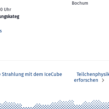
Bochum
00
ungskateg
s
 Strahlung mit dem IceCube
Teilchenphysi
erforschen