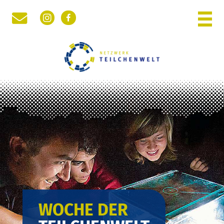
Instagram
Facebook
WOCHE DER TEILCHENWELT
PHYSIK DER KLEINSTEN TEILCHEN
NETZWERK TEILCHENWELT
RÜCKBLICK
WOCHE DER