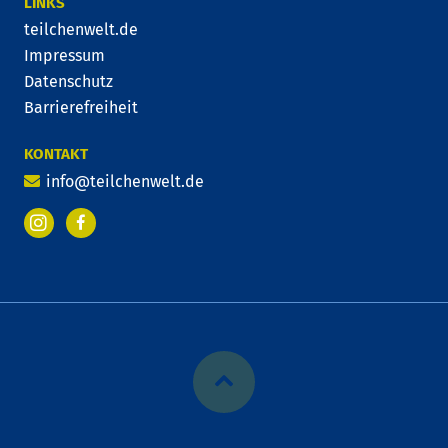
LINKS
teilchenwelt.de
Impressum
Datenschutz
Barrierefreiheit
KONTAKT
info@teilchenwelt.de
Facebook
Instagram
zurück
zum