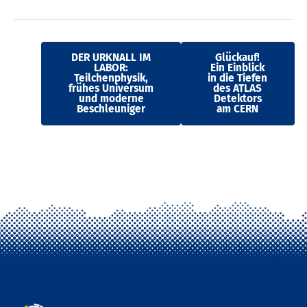
DER URKNALL IM
Glückauf!
LABOR:
Ein Einblick
Teilchenphysik,
in die Tiefen
frühes Universum
des ATLAS
und moderne
Detektors
Beschleuniger
am CERN