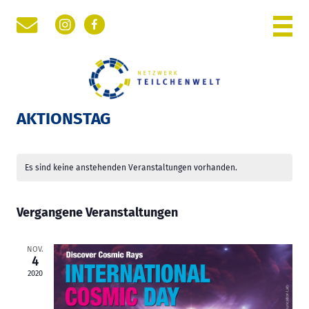
Instagram
Facebook
WOCHE DER TEILCHENWELT
PHYSIK DER KLEINSTEN TEILCHEN
AKTIONSTAG
NETZWERK TEILCHENWELT
RÜCKBLICK
Es sind keine anstehenden Veranstaltungen vorhanden.
Vergangene Veranstaltungen
NOV.
4
2020